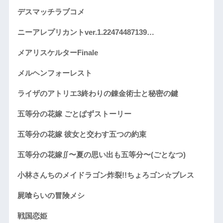
デスマッチラブコメ
ニーアレプリカントver.1.22474487139…
メアリスケルターFinale
メルヘンフォーレスト
ライザのアトリエ3終わりの錬金術士と秘密の鍵
五等分の花嫁 ごとぱずストーリー
五等分の花嫁 彼女と交わす五つの約束
五等分の花嫁∬〜夏の思い出も五等分〜(ごとなつ)
小林さんちのメイドラゴン炸裂!!ちょろゴン☆ブレス
屍喰らいの冒険メシ
戦国恋姫