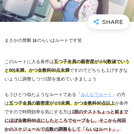
まさかの禁断 妹のらいはルートです笑
このルートに入る条件は
五つ子全員の親密度が☆5(数値でいう
と80)未満、かつ全教科80点未満
ですのでどちらも上げすぎな
いように調整しつつ1部を進めていきましょう
もうひとつ似たようなルートである「
みんなでルート
」の方
は
五つ子全員の親密度が☆5未満、かつ全教科80点以上
が条件
ですので時間効率を気にする方は
1部のテストちょっと前まで
にほぼ全教科80点にしたところでセーブをし、そこから何回
かのスケジュールで点数の調整をして「らいはルート」、