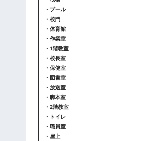
・プール
・校門
・体育館
・作業室
・1階教室
・校長室
・保健室
・図書室
・放送室
・脚本室
・2階教室
・トイレ
・職員室
・屋上