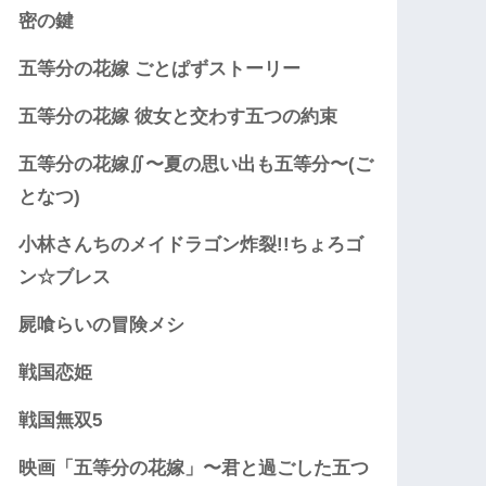
密の鍵
五等分の花嫁 ごとぱずストーリー
五等分の花嫁 彼女と交わす五つの約束
五等分の花嫁∬〜夏の思い出も五等分〜(ご
となつ)
小林さんちのメイドラゴン炸裂!!ちょろゴ
ン☆ブレス
屍喰らいの冒険メシ
戦国恋姫
戦国無双5
映画「五等分の花嫁」〜君と過ごした五つ