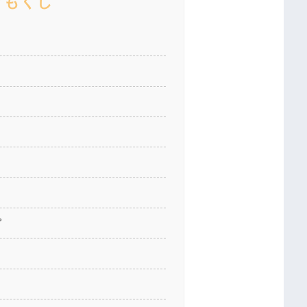
もくじ
プ