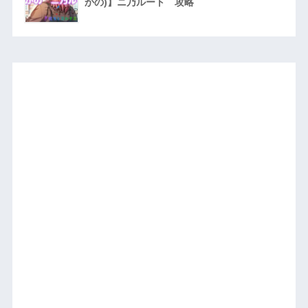
かの)】ニ乃ルート 攻略