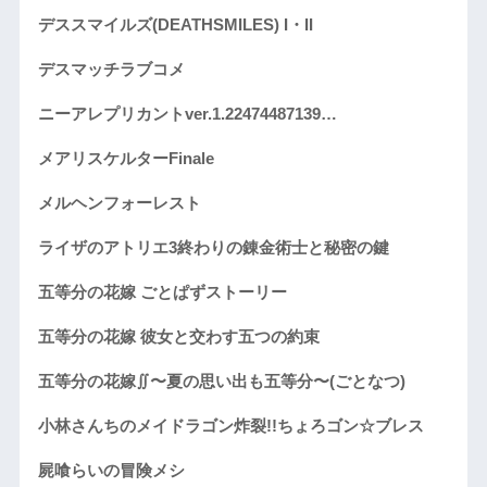
デススマイルズ(DEATHSMILES) I・II
デスマッチラブコメ
ニーアレプリカントver.1.22474487139…
メアリスケルターFinale
メルヘンフォーレスト
ライザのアトリエ3終わりの錬金術士と秘密の鍵
五等分の花嫁 ごとぱずストーリー
五等分の花嫁 彼女と交わす五つの約束
五等分の花嫁∬〜夏の思い出も五等分〜(ごとなつ)
小林さんちのメイドラゴン炸裂!!ちょろゴン☆ブレス
屍喰らいの冒険メシ