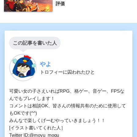
評価
この記事を書いた人
やよ
トロフィーに囚われたひと
可愛い女の子さえいればRPG、格ゲー、音ゲー、FPSな
んでもプレイします！ 

コメントは相談OK、皆さんの情報共有のために使用して
もOKです(^^)

みんなで楽しくげーむやっていきましょう！！

[イラスト書いてくれた人］

Twitter ID:@moyu_mogu