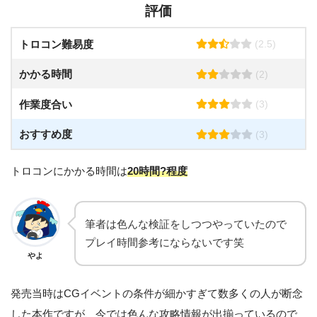
評価
トロコン難易度
(2.5)
かかる時間
(2)
作業度合い
(3)
おすすめ度
(3)
トロコンにかかる時間は
20時間?程度
筆者は色んな検証をしつつやっていたので
プレイ時間参考にならないです笑
やよ
発売当時はCGイベントの条件が細かすぎて数多くの人が断念
した本作ですが、今では色んな攻略情報が出揃っているので