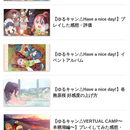
【ゆるキャン△Have a nice day!】プ
レイした感想・評価
【ゆるキャン△Have a nice day!】イ
ベントアルバム
【ゆるキャン△Have a nice day!】各
務原桜 好感度の上げ方
【ゆるキャン△VERTUAL CAMP〜
本栖湖編〜】プレイしてみた感想・