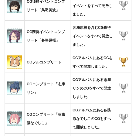
CG獲得イベントコンプ
イベントをすべて開放し
リート「鳥羽美波」
ました。
各務原桜を含むCG獲得
CG獲得イベントコンプ
イベントをすべて開放し
リート「各務原桜」
ました。
CGアルバムにあるCGを
CGフルコンプリート
すべて開放しました。
CGアルバムにある志摩
CGコンプリート「志摩
リンのCGをすべて開放
リン」
しました。
CGアルバムにある各務
CGコンプリート「各務
原なでしこのCGをすべ
腹なでしこ」
て開放しました。