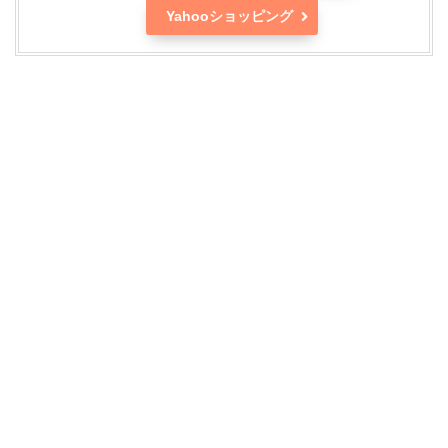
Yahooショッピング