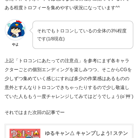
ある程度トロフィーを集めやすい状況になっています^^
それでもトロコンしているの全体の3%程度
です(1/8現在)
やよ
上記「トロコンにあたっての注意点」を参考にまず各キャラ
クターごとの個別エンディングを楽しみつつ、そこからCGを
少しずつ集めていく感じにすれば多少の作業感はあるものの
意外とすんなりトロコンできちゃったりするので少し敬遠し
ていた人ももう一度チャレンジしてみてはどうでしょう(o´艸`)
それではまた次回の記事でー
ゆるキャン△ キャンプしよう! ステン