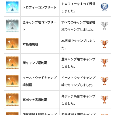
トロフィーをすべて獲得
トロフィーコンプリート
しました。
全キャンプ地コンプリー
すべてのキャンプ地候補
ト
地でキャンプしました。
本栖湖でキャンプしまし
本栖湖制覇
た。
麓キャンプ場でキャンプ
麓キャンプ場制覇
しました。
イーストウッドキャンプ
イーストウッドキャンプ
場制覇
場でキャンプしました。
高ボッチ高原でキャンプ
高ボッチ高原制覇
しました。
四尾連湖木明荘キャンプ
四尾連湖木明荘キャンプ