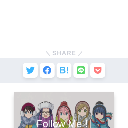
SHARE
Follow Me！