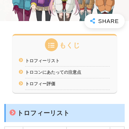
もくじ
トロフィーリスト
トロコンにあたっての注意点
トロフィー評価
トロフィーリスト