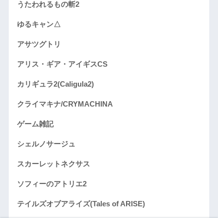
うたわれるもの斬2
ゆるキャン△
アサツグトリ
アリス・ギア・アイギスCS
カリギュラ2(Caligula2)
クライマキナ/CRYMACHINA
ゲーム雑記
シェルノサージュ
スカーレットネクサス
ソフィーのアトリエ2
テイルズオブアライズ(Tales of ARISE)