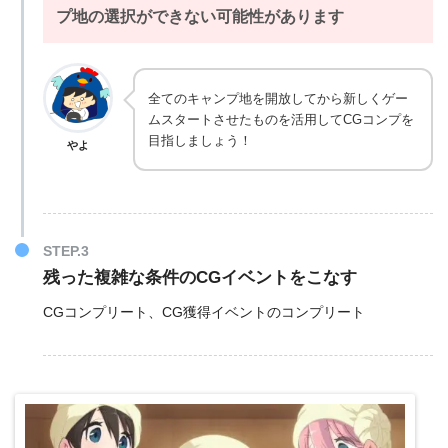
プ地の選択ができない可能性があります
全てのキャンプ地を開放してから新しくゲー
ムスタートさせたものを活用してCGコンプを
目指しましょう！
やよ
残った複雑な条件のCGイベントをこなす
CGコンプリート、CG獲得イベントのコンプリート