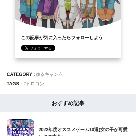
この記事が気に入ったらフォローしよう
CATEGORY :
ゆるキャン△
TAGS :
トロコン
おすすめ記事
2022年度オススメゲーム10選(女の子が可愛